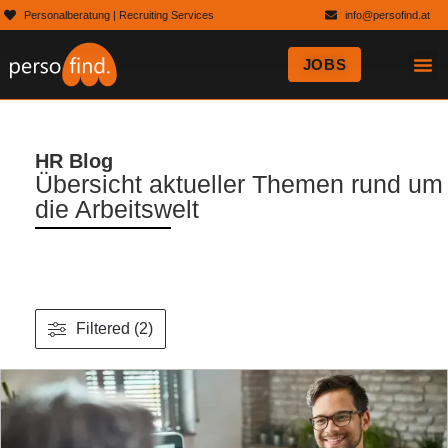
Personalberatung | Recruiting Services
info@persofind.at
JOBS
HR
HR Blog
Übersicht aktueller Themen rund um
die Arbeitswelt
Filtered (2)